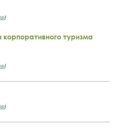
pp
)
и корпоративного туризма
pp
)
pp
)