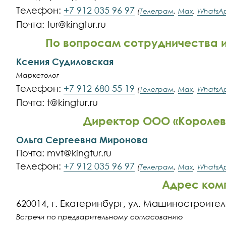
Телефон:
+7 912 035 96 97
(
Телеграм
,
Max
,
WhatsA
Почта: tur@kingtur.ru
По вопросам сотрудничества
Ксения Судиловская
Маркетолог
Телефон:
+7 912 680 55 19
(
Телеграм
,
Max
,
WhatsA
Почта: t@kingtur.ru
Директор ООО «Королев
Ольга Сергеевна Миронова
Почта: mvt@kingtur.ru
Телефон:
+7 912 035 96 97
(
Телеграм
,
Max
,
WhatsA
Адрес ком
620014, г. Екатеринбург, ул. Машиностроител
Встречи по предварительному согласованию