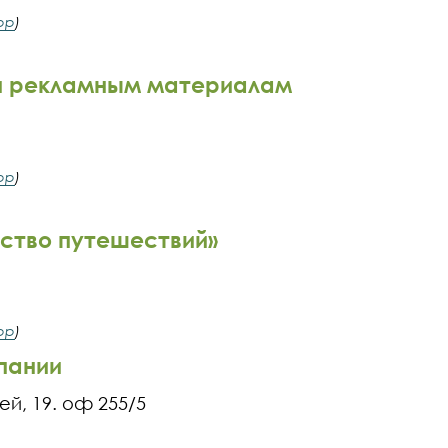
pp
)
 и рекламным материалам
pp
)
ство путешествий»
pp
)
пании
ей, 19. оф 255/5