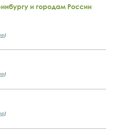
инбургу и городам России
pp
)
pp
)
pp
)