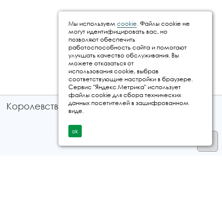
Мы используем
cookie
. Файлы cookie не
могут идентифицировать вас, но
позволяют обеспечить
работоспособность сайта и помогают
улучшать качество обслуживания. Вы
можете отказаться от
использования cookie, выбрав
соответствующие настройки в браузере.
Сервис "Яндекс.Метрика" использует
файлы cookie для сбора технических
данных посетителей в зашифрованном
Королевство путешествий © 2026
виде.
ok
Телефон
+7 912 035 96 97
E-mail:
info@kingtur.ru