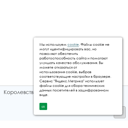
Мы используем
cookie
. Файлы cookie не
могут идентифицировать вас, но
позволяют обеспечить
работоспособность сайта и помогают
улучшать качество обслуживания. Вы
можете отказаться от
использования cookie, выбрав
соответствующие настройки в браузере.
Сервис "Яндекс.Метрика" использует
файлы cookie для сбора технических
данных посетителей в зашифрованном
Королевство путешествий © 2026
виде.
ok