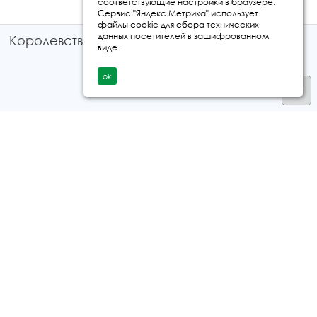
соответствующие настройки в браузере.
Сервис "Яндекс.Метрика" использует
файлы cookie для сбора технических
данных посетителей в зашифрованном
Королевство путешествий © 2026
виде.
ok
Телефон
+7 912 035 96 97
E-mail:
info@kingtur.ru
Заказать звонок
политика конфиденциальности