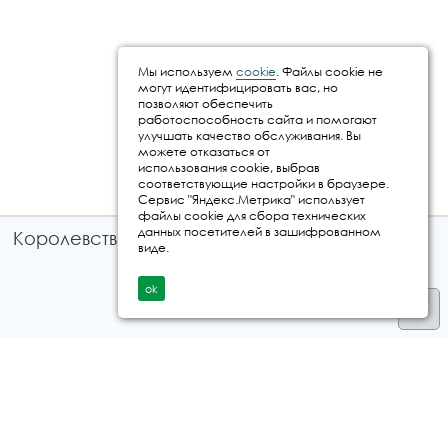
Мы используем
cookie
. Файлы cookie не
могут идентифицировать вас, но
позволяют обеспечить
работоспособность сайта и помогают
улучшать качество обслуживания. Вы
можете отказаться от
использования cookie, выбрав
соответствующие настройки в браузере.
Сервис "Яндекс.Метрика" использует
файлы cookie для сбора технических
данных посетителей в зашифрованном
Королевство путешествий © 2026
виде.
ok
Телефон
+7 912 035 96 97
E-mail:
info@kingtur.ru