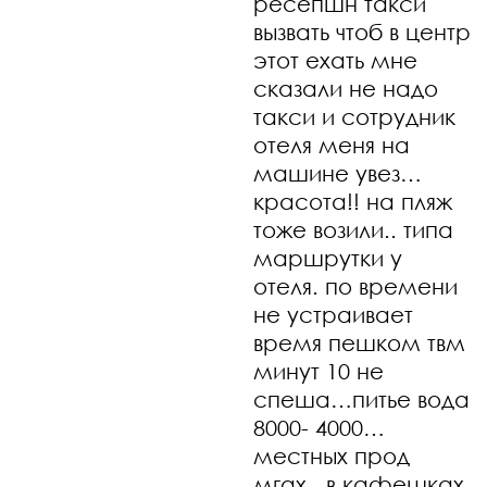
ресепшн такси
вызвать чтоб в центр
этот ехать мне
сказали не надо
такси и сотрудник
отеля меня на
машине увез…
красота!! на пляж
тоже возили.. типа
маршрутки у
отеля. по времени
не устраивает
время пешком твм
минут 10 не
спеша…питье вода
8000- 4000…
местных прод
мгах.. в кафешках