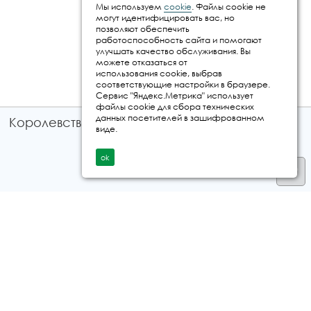
Мы используем
cookie
. Файлы cookie не
могут идентифицировать вас, но
позволяют обеспечить
работоспособность сайта и помогают
улучшать качество обслуживания. Вы
можете отказаться от
использования cookie, выбрав
соответствующие настройки в браузере.
Сервис "Яндекс.Метрика" использует
файлы cookie для сбора технических
данных посетителей в зашифрованном
Королевство путешествий © 2026
виде.
ok
Телефон
+7 912 035 96 97
E-mail:
info@kingtur.ru