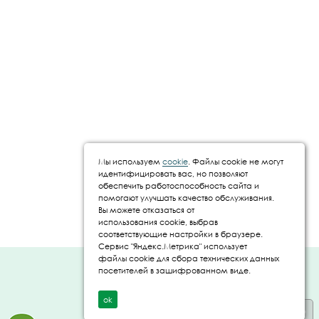
Мы используем
cookie
. Файлы cookie не могут
идентифицировать вас, но позволяют
обеспечить работоспособность сайта и
помогают улучшать качество обслуживания.
Вы можете отказаться от
использования cookie, выбрав
соответствующие настройки в браузере.
Сервис "Яндекс.Метрика" использует
файлы cookie для сбора технических данных
Создание и
посетителей в зашифрованном виде.
продвижение сайта
- IT Panda ©
ok
Управление