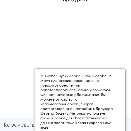
Свидетельство о
внесении сведений
о туроператоре в
Единый
Федеральный
реестр
туроператоров
Мы используем
cookie
. Файлы cookie не
могут идентифицировать вас, но
Свидетельство о
позволяют обеспечить
государственной
работоспособность сайта и помогают
улучшать качество обслуживания. Вы
регистрации
можете отказаться от
использования cookie, выбрав
соответствующие настройки в браузере.
Сервис "Яндекс.Метрика" использует
файлы cookie для сбора технических
Свидетельство о
данных посетителей в зашифрованном
Королевство путешествий © 2026
постановке на учет
виде.