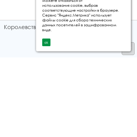
можете отказаться от
использования cookie, выбрав
соответствующие настройки в браузере.
Сервис "Яндекс.Метрика" использует
файлы cookie для сбора технических
данных посетителей в зашифрованном
Королевство путешествий © 2026
виде.
ok
Телефон
+7 912 035 96 97
E-mail:
info@kingtur.ru
Заказать звонок
политика конфиденциальности