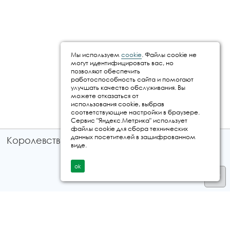
Мы используем
cookie
. Файлы cookie не
могут идентифицировать вас, но
позволяют обеспечить
работоспособность сайта и помогают
улучшать качество обслуживания. Вы
можете отказаться от
использования cookie, выбрав
соответствующие настройки в браузере.
Сервис "Яндекс.Метрика" использует
файлы cookie для сбора технических
данных посетителей в зашифрованном
Королевство путешествий © 2026
виде.
ok
Телефон
+7 912 035 96 97
E-mail:
info@kingtur.ru