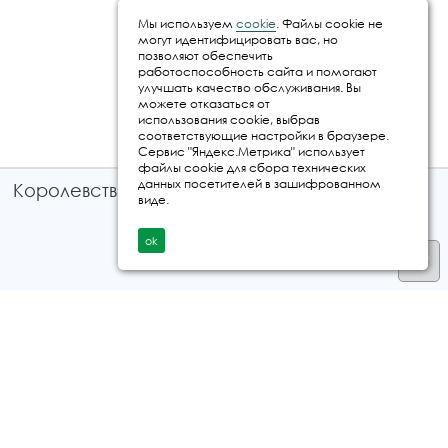
Мы используем
cookie
. Файлы cookie не
могут идентифицировать вас, но
позволяют обеспечить
работоспособность сайта и помогают
улучшать качество обслуживания. Вы
можете отказаться от
использования cookie, выбрав
соответствующие настройки в браузере.
Сервис "Яндекс.Метрика" использует
файлы cookie для сбора технических
данных посетителей в зашифрованном
Королевство путешествий © 2026
виде.
ok
Телефон
+7 912 035 96 97
E-mail:
info@kingtur.ru