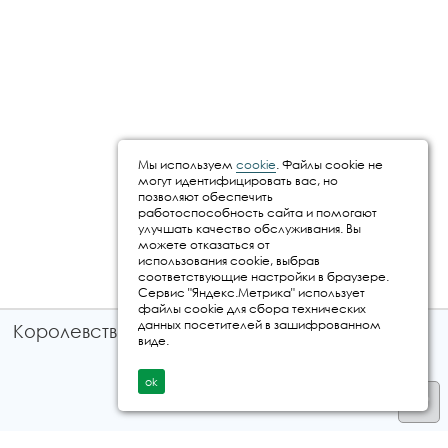
Мы используем
cookie
. Файлы cookie не
могут идентифицировать вас, но
позволяют обеспечить
работоспособность сайта и помогают
улучшать качество обслуживания. Вы
можете отказаться от
использования cookie, выбрав
соответствующие настройки в браузере.
Сервис "Яндекс.Метрика" использует
файлы cookie для сбора технических
данных посетителей в зашифрованном
Королевство путешествий © 2026
виде.
ok