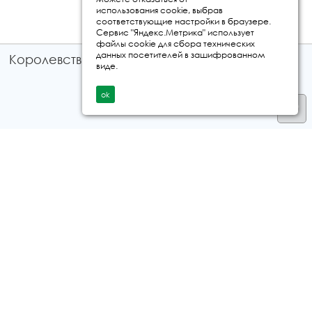
использования cookie, выбрав
соответствующие настройки в браузере.
Сервис "Яндекс.Метрика" использует
файлы cookie для сбора технических
данных посетителей в зашифрованном
Королевство путешествий © 2026
виде.
ok
Телефон
+7 912 035 96 97
E-mail:
info@kingtur.ru
Заказать звонок
политика конфиденциальности