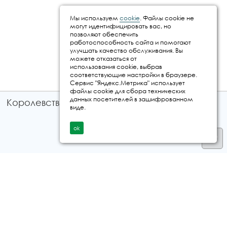
Мы используем
cookie
. Файлы cookie не
могут идентифицировать вас, но
позволяют обеспечить
работоспособность сайта и помогают
улучшать качество обслуживания. Вы
можете отказаться от
использования cookie, выбрав
соответствующие настройки в браузере.
Сервис "Яндекс.Метрика" использует
файлы cookie для сбора технических
данных посетителей в зашифрованном
Королевство путешествий © 2026
виде.
ok
Телефон
+7 912 035 96 97
E-mail:
info@kingtur.ru