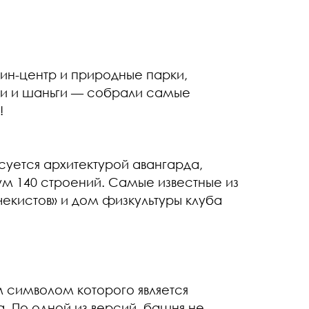
ьцин-центр и природные парки,
ди и шаньги — собрали самые
!
суется архитектурой авангарда,
м 140 строений. Самые известные из
чекистов» и дом физкультуры клуба
м символом которого является
а. По одной из версий, башня не