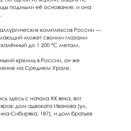
воды подмыли её основание, и она
.
таллургических комплексов России —
желающий может своими глазами
скалённый до 1 200 °С металл.
нький кремль в России, он же
жение на Среднем Урале.
ь здесь с начала XX века, вот
ров: дом адвоката Иванова (ул.
ина-Сибиряка, 187), и дом братьев