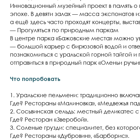
Инновационный музейный проект в память о
эпохе. В девяти залах — масса экспонатов из
а ещё здесь часто проходят концерты, выстав
— Прогуляться по природным паркам
В центре парка «Бажовские места» можно ув
— большой карьер с бирюзовой водой и о
познакомиться с уральской горной тайгой и 
отправиться в природный парк «Оленьи ручьи
Что попробовать
1. Уральские пельмени: традиционно включаю
Где? Рестораны «Малиновка», «Медвежья пад
2. Сосьвинская сельдь: местный деликатес с
Где? Ресторан «Зверобой».
3. Соленые грузди: специалитет, без которо
Где? Рестораны «Дубровин», «Барборис».