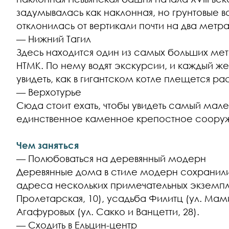
задумывалась как наклонная, но грунтовые 
отклонилась от вертикали почти на два метра
— Нижний Тагил
Здесь находится один из самых больших ме
НТМК. По нему водят экскурсии, и каждый 
увидеть, как в гигантском котле плещется ра
— Верхотурье
Сюда стоит ехать, чтобы увидеть самый мале
единственное каменное крепостное соору
Чем заняться
— Полюбоваться на деревянный модерн
Деревянные дома в стиле модерн сохранилис
адреса нескольких примечательных экземпля
Пролетарская, 10), усадьба Филитц (ул. Мам
Агафуровых (ул. Сакко и Ванцетти, 28).
— Сходить в Ельцин-центр