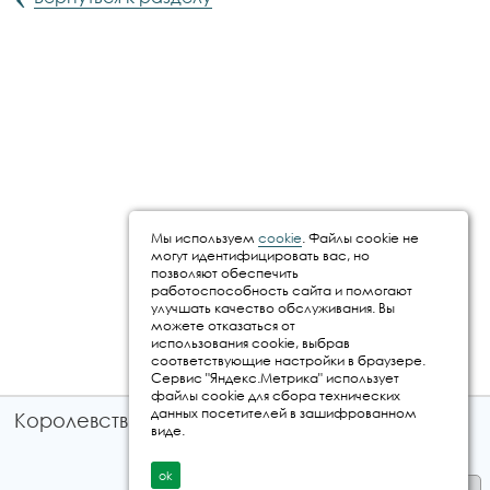
Мы используем
cookie
. Файлы cookie не
могут идентифицировать вас, но
позволяют обеспечить
работоспособность сайта и помогают
улучшать качество обслуживания. Вы
можете отказаться от
использования cookie, выбрав
соответствующие настройки в браузере.
Сервис "Яндекс.Метрика" использует
файлы cookie для сбора технических
данных посетителей в зашифрованном
Королевство путешествий © 2026
виде.
ok