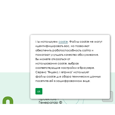
Мы используем
cookie
. Файлы cookie не могут
идентифицировать вас, но позволяют
обеспечить работоспособность сайта и
помогают улучшать качество обслуживания.
Вы можете отказаться от
использования cookie, выбрав
соответствующие настройки в браузере.
Сервис "Яндекс.Метрика" использует
файлы cookie для сбора технических данных
Создание и
посетителей в зашифрованном виде.
продвижение сайта
- IT Panda ©
ok
Управление
проектом -
Генератор ©