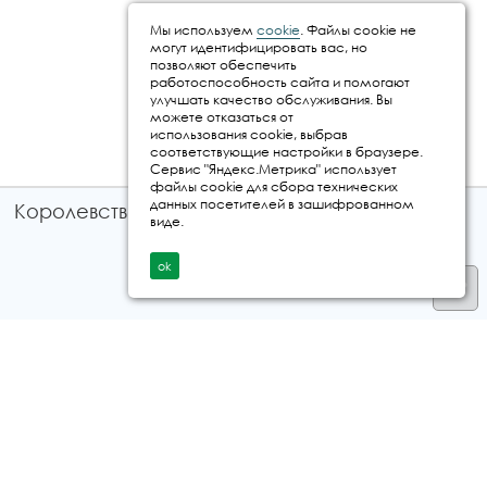
Мы используем
cookie
. Файлы cookie не
могут идентифицировать вас, но
позволяют обеспечить
работоспособность сайта и помогают
улучшать качество обслуживания. Вы
можете отказаться от
использования cookie, выбрав
соответствующие настройки в браузере.
Сервис "Яндекс.Метрика" использует
файлы cookie для сбора технических
данных посетителей в зашифрованном
Королевство путешествий © 2026
виде.
ok
Телефон
+7 912 035 96 97
E-mail:
info@kingtur.ru