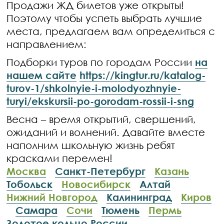
Продажи ЖД билетов уже открыты!
Поэтому чтобы успеть выбрать лучшие
места, предлагаем вам определиться с
направлением:
Подборки туров по городам России
на
нашем сайте
https://kingtur.ru/katalog-
turov-1/shkolnyie-i-molodyozhnyie-
turyi/ekskursii-po-gorodam-rossii-i-sng
Весна – время открытий, свершений,
ожиданий и волнений. Давайте вместе
наполним школьную жизнь ребят
красками перемен!
Москва
Санкт-Петербург
Казань
Тобольск
Новосибирск
Алтай
Нижний Новгород
Калининград
Киров
Самара
Сочи
Тюмень
Пермь
Золотое кольцо России