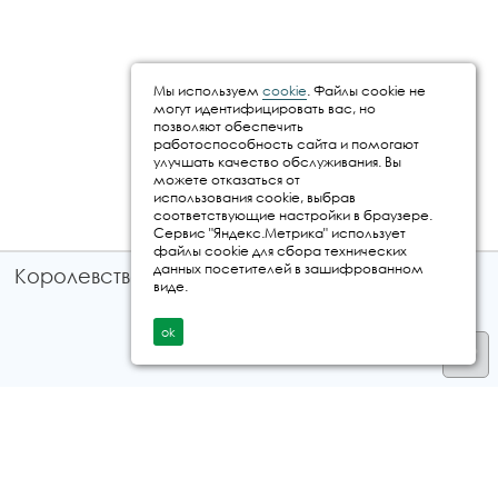
Мы используем
cookie
. Файлы cookie не
могут идентифицировать вас, но
позволяют обеспечить
работоспособность сайта и помогают
улучшать качество обслуживания. Вы
можете отказаться от
использования cookie, выбрав
соответствующие настройки в браузере.
Сервис "Яндекс.Метрика" использует
файлы cookie для сбора технических
данных посетителей в зашифрованном
Королевство путешествий © 2026
виде.
ok
Телефон
+7 912 035 96 97
E-mail:
info@kingtur.ru