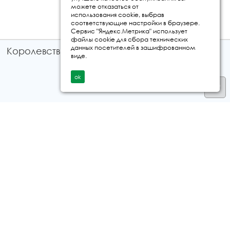
можете отказаться от
использования cookie, выбрав
соответствующие настройки в браузере.
Сервис "Яндекс.Метрика" использует
файлы cookie для сбора технических
данных посетителей в зашифрованном
Королевство путешествий © 2026
виде.
ok
Телефон
+7 912 035 96 97
E-mail:
info@kingtur.ru
Заказать звонок
политика конфиденциальности