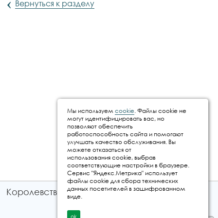
‹
Вернуться к разделу
Мы используем
cookie
. Файлы cookie не
могут идентифицировать вас, но
позволяют обеспечить
работоспособность сайта и помогают
улучшать качество обслуживания. Вы
можете отказаться от
использования cookie, выбрав
соответствующие настройки в браузере.
Сервис "Яндекс.Метрика" использует
файлы cookie для сбора технических
данных посетителей в зашифрованном
Королевство путешествий © 2026
виде.
ok