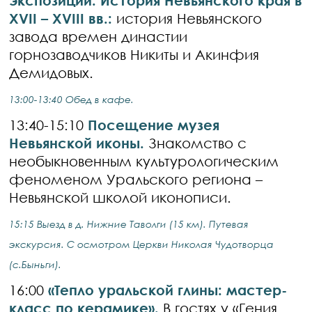
экспозиции: История Невьянского края в
XVII – XVIII вв.:
история Невьянского
завода времен династии
горнозаводчиков Никиты и Акинфия
Демидовых.
13:00-13:40 Обед в кафе.
13:40-15:10
Посещение музея
Невьянской иконы.
Знакомство с
необыкновенным культурологическим
феноменом Уральского региона –
Невьянской школой иконописи.
15:15 Выезд в д. Нижние Таволги (15 км). Путевая
экскурсия. С осмотром Церкви Николая Чудотворца
(с.Быньги).
16:00
«Тепло уральской глины: мастер-
класс по керамике».
В гостях у «Гения