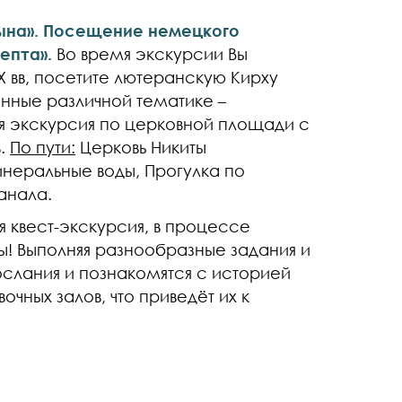
цына». Посещение немецкого
епта».
Во время экскурсии Вы
X вв, посетите лютеранскую Кирху
щенные различной тематике –
я экскурсия по церковной площади с
в.
По пути:
Церковь Никиты
неральные воды, Прогулка по
анала.
я квест-экскурсия, в процессе
ы!
Выполняя разнообразные задания и
ослания и познакомятся с историей
чных залов, что приведёт их к