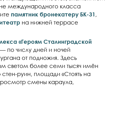
оне международного класса
дите
памятник бронекатеру БК-31
,
итеатр
на нижней террасе
лекса «Героям Сталинградской
 — по числу дней и ночей
ургана от подножия. Здесь
оим светом более семи тысяч имён
 стен-руин, площади «Стоять на
просмотр смены караула,