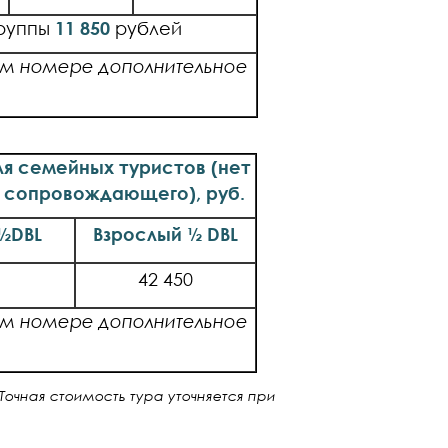
группы
11 850
рублей
ом номере дополнительное
я семейных туристов (нет
 сопровождающего), руб.
½
DBL
Взрослый ½
DBL
42 450
ом номере дополнительное
Точная стоимость тура уточняется при