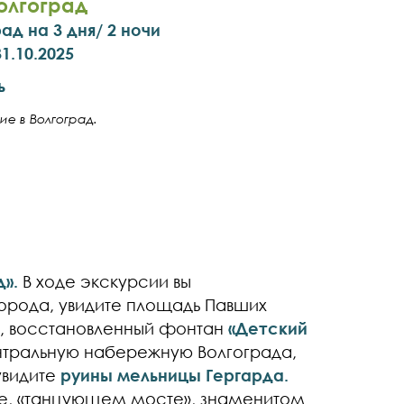
олгоград
ад на 3 дня/ 2 ночи
31.10.2025
ь
ие в Волгоград.
».
В ходе экскурсии вы
орода, увидите площадь Павших
р, восстановленный фонтан
«Детский
тральную набережную Волгограда,
увидите
руины мельницы Гергарда.
е, «танцующем мосте», знаменитом