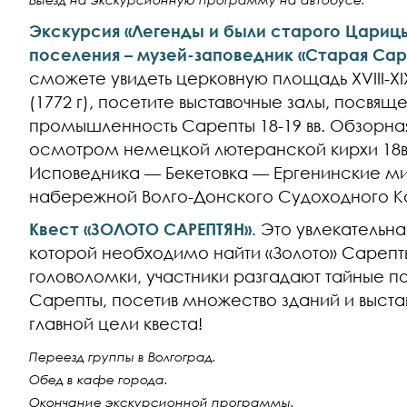
Экскурсия «Легенды и были старого Цари
поселения – музей-заповедник «Старая Сар
сможете увидеть церковную площадь ХVIII-ХI
(1772 г), посетите выставочные залы, посвя
промышленность Сарепты 18-19 вв. Обзорна
осмотром немецкой лютеранской кирхи 18
Исповедника — Бекетовка — Ергенинские ми
набережной Волго-Донского Судоходного К
Квест «ЗОЛОТО САРЕПТЯН».
Это увлекательна
которой необходимо найти «Золото» Сарепт
головоломки, участники разгадают тайные п
Сарепты, посетив множество зданий и выставо
главной цели квеста!
Переезд группы в Волгоград.
Обед в кафе города.
Окончание экскурсионной программы.