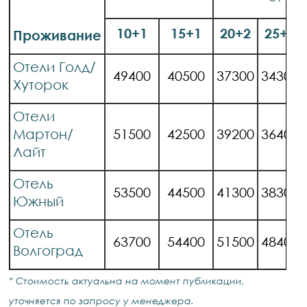
10+1
15+1
20+2
25+2
Проживание
Отели Голд/
49400
40500
37300
34300
Хуторок
Отели
Мартон/
51500
42500
39200
36400
Лайт
Отель
53500
44500
41300
38300
Южный
Отель
63700
54400
51500
48400
Волгоград
* Стоимость актуальна на момент публикации,
уточняется по запросу у менеджера.