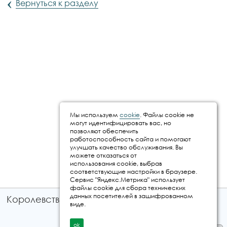
‹
Вернуться к разделу
Мы используем
cookie
. Файлы cookie не
могут идентифицировать вас, но
позволяют обеспечить
работоспособность сайта и помогают
улучшать качество обслуживания. Вы
можете отказаться от
использования cookie, выбрав
соответствующие настройки в браузере.
Сервис "Яндекс.Метрика" использует
файлы cookie для сбора технических
данных посетителей в зашифрованном
Королевство путешествий © 2026
виде.
ok