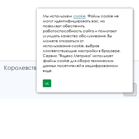
Мы используем
cookie
. Файлы cookie не
могут идентифицировать вас, но
позволяют обеспечить
работоспособность сайта и помогают
улучшать качество обслуживания. Вы
можете отказаться от
использования cookie, выбрав
соответствующие настройки в браузере.
Сервис "Яндекс.Метрика" использует
файлы cookie для сбора технических
данных посетителей в зашифрованном
Королевство путешествий © 2026
виде.
ok
Телефон
+7 912 035 96 97
E-mail:
info@kingtur.ru