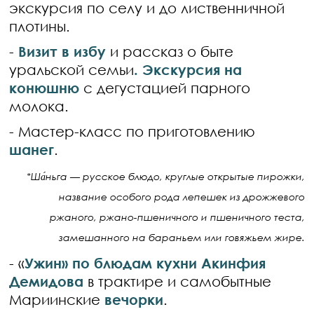
экскурсия по селу и до лиственничной
плотины.
-
Визит в избу
и рассказ о быте
уральской семьи
. Экскурсия на
конюшню
с дегустацией парного
молока.
- Мастер-класс по приготовлению
шанег
.
*Ша́ньга — русское блюдо, круглые открытые пирожки,
название особого рода лепешек из дрожжевого
ржаного, ржано-пшеничного и пшеничного теста,
замешанного на бараньем или говяжьем жире.
- «
Ужин» по блюдам кухни Акинфия
Демидова
в трактире и самобытные
Мариинские
вечорки
.