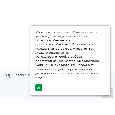
Мы используем
cookie
. Файлы cookie не
могут идентифицировать вас, но
позволяют обеспечить
работоспособность сайта и помогают
улучшать качество обслуживания. Вы
можете отказаться от
использования cookie, выбрав
соответствующие настройки в браузере.
Сервис "Яндекс.Метрика" использует
файлы cookie для сбора технических
данных посетителей в зашифрованном
Королевство путешествий © 2026
виде.
ok
Телефон
+7 912 035 96 97