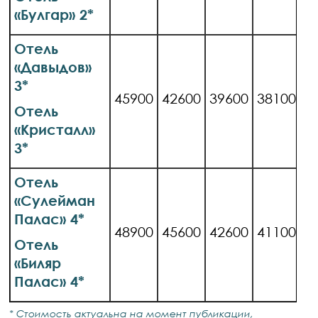
«Булгар» 2*
Отель
«Давыдов»
3*
45900
42600
39600
38100
Отель
«Кристалл»
3*
Отель
«Сулейман
Палас» 4*
48900
45600
42600
41100
Отель
«Биляр
Палас» 4*
* Стоимость актуальна на момент публикации,