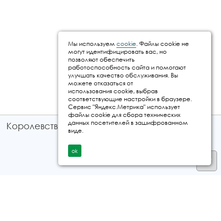
Мы используем
cookie
. Файлы cookie не
могут идентифицировать вас, но
позволяют обеспечить
работоспособность сайта и помогают
улучшать качество обслуживания. Вы
можете отказаться от
использования cookie, выбрав
соответствующие настройки в браузере.
Сервис "Яндекс.Метрика" использует
файлы cookie для сбора технических
данных посетителей в зашифрованном
Королевство путешествий © 2026
виде.
ok
Телефон
+7 912 035 96 97
E-mail:
info@kingtur.ru