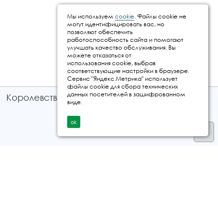
Мы используем
cookie
. Файлы cookie не
могут идентифицировать вас, но
позволяют обеспечить
работоспособность сайта и помогают
улучшать качество обслуживания. Вы
можете отказаться от
использования cookie, выбрав
соответствующие настройки в браузере.
Сервис "Яндекс.Метрика" использует
файлы cookie для сбора технических
данных посетителей в зашифрованном
Королевство путешествий © 2026
виде.
ok
Телефон
+7 912 035 96 97
E-mail:
info@kingtur.ru