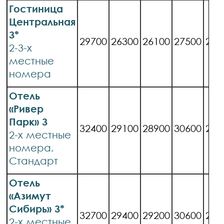
Гостиница
Центральная
3*
29700
26300
26100
27500
239
2-3-х
местные
номера
Отель
«Ривер
Парк» 3
32400
29100
28900
30600
267
2-х местные
номера,
Стандарт
Отель
«Азимут
Сибирь» 3*
32700
29400
29200
30600
270
2-х местные