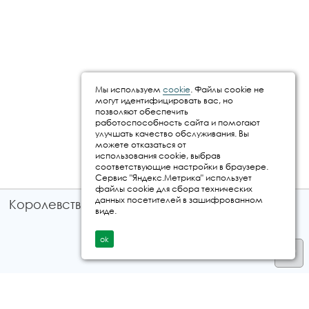
Мы используем
cookie
. Файлы cookie не
могут идентифицировать вас, но
позволяют обеспечить
работоспособность сайта и помогают
улучшать качество обслуживания. Вы
можете отказаться от
использования cookie, выбрав
соответствующие настройки в браузере.
Сервис "Яндекс.Метрика" использует
файлы cookie для сбора технических
данных посетителей в зашифрованном
Королевство путешествий © 2026
виде.
ok
Телефон
+7 912 035 96 97