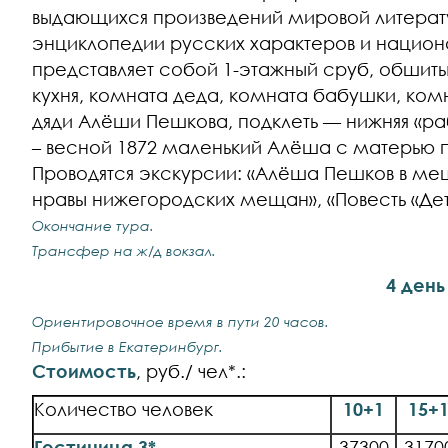
выдающихся произведений мировой литерату
энциклопедии русских характеров и национ
представляет собой 1-этажный сруб, обшит
кухня, комната деда, комната бабушки, ком
дяди Алёши Пешкова, подклеть — нижняя «рабо
– весной 1872 маленький Алёша с матерью п
Проводятся экскурсии: «Алёша Пешков в ме
нравы нижегородских мещан», «Повесть «Детс
Окончание тура.
Трансфер на ж/д вокзал.
4
день
Ориентировочное время в пути 20 часов.
Прибытие в Екатеринбург.
Стоимость
, руб./ чел*.:
Количество человек
10+1
15+
Гостиница 3*
37300
3170