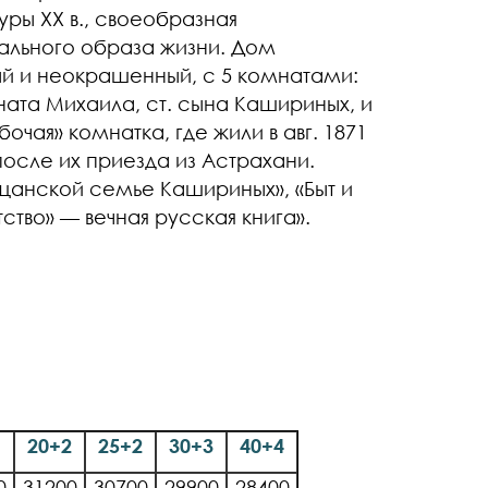
ры XX в., своеобразная
ального образа жизни. Дом
ый и неокрашенный, с 5 комнатами:
ната Михаила, ст. сына Кашириных, и
чая» комнатка, где жили в авг. 1871
осле их приезда из Астрахани.
щанской семье Кашириных», «Быт и
тво» — вечная русская книга».
1
20+2
25+2
30+3
40+4
0
31200
30700
29900
28400