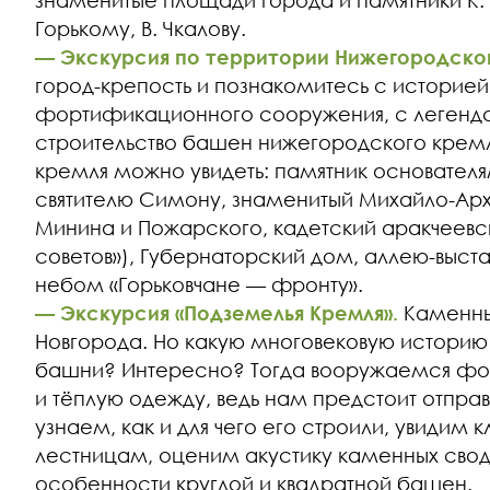
знаменитые площади города и памятники К.
Горькому, В. Чкалову.
— Экскурсия по территории Нижегородског
город-крепость и познакомитесь с историей
фортификационного сооружения, с легенда
строительство башен нижегородского кремля
кремля можно увидеть: памятник основател
святителю Симону, знаменитый Михайло-Арха
Минина и Пожарского, кадетский аракчеевс
советов»), Губернаторский дом, аллею-выста
небом «Горьковчане — фронту».
— Экскурсия «Подземелья Кремля».
Каменны
Новгорода. Но какую многовековую историю
башни? Интересно? Тогда вооружаемся фо
и тёплую одежду, ведь нам предстоит отправ
узнаем, как и для чего его строили, увидим 
лестницам, оценим акустику каменных сво
особенности круглой и квадратной башен.