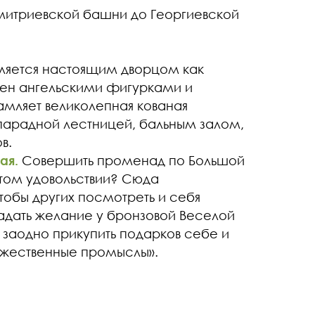
Дмитриевской башни до Георгиевской
ляется настоящим дворцом как
ашен ангельскими фигурками и
амляет великолепная кованая
 парадной лестницей, бальным залом,
в.
ая.
Совершить променад по Большой
этом удовольствии? Сюда
тобы других посмотреть и себя
гадать желание у бронзовой Веселой
 заодно прикупить подарков себе и
ожественные промыслы».