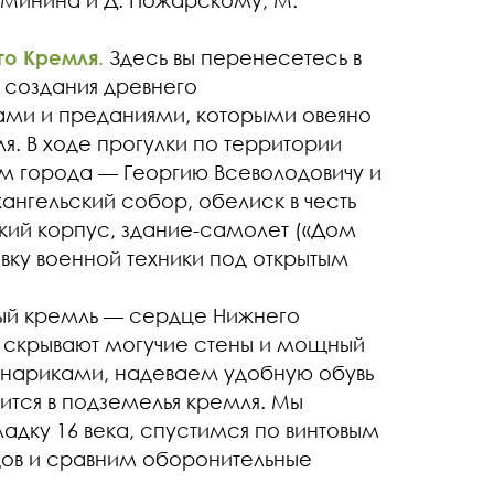
 Минина и Д. Пожарскому, М.
о Кремля.
Здесь вы перенесетесь в
 создания древнего
ми и преданиями, которыми овеяно
. В ходе прогулки по территории
ям города — Георгию Всеволодовичу и
нгельский собор, обелиск в честь
кий корпус, здание-самолет («Дом
вку военной техники под открытым
й кремль — сердце Нижнего
 скрывают могучие стены и мощный
нариками, надеваем удобную обувь
ится в подземелья кремля. Мы
кладку 16 века, спустимся по винтовым
дов и сравним оборонительные