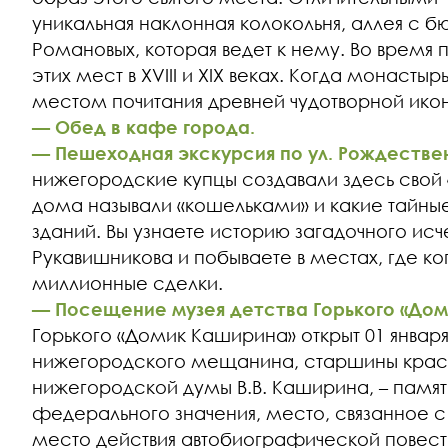
уникальная наклонная колокольня, аллея с 
Романовых, которая ведет к нему. Во время
этих мест в XVIII и XIX веках. Когда монасты
местом почитания древней чудотворной ико
— Обед в кафе города.
— Пешеходная экскурсия по ул. Рождестве
нижегородские купцы создавали здесь свой 
дома называли «кошельками» и какие тайны
зданий. Вы узнаете историю загадочного исч
Рукавишникова и побываете в местах, где ког
миллионные сделки.
— Посещение музея детства Горького «До
Горького «Домик Каширина» открыт 01 января
нижегородского мещанина, старшины краси
нижегородской думы В.В. Каширина, – памят
федерального значения, место, связанное с
место действия автобиографической повести 