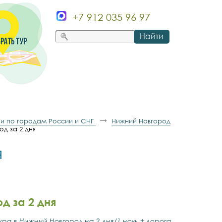
+7 912 035 96 97
Найти
и по городам России и СНГ
Нижний Новгород
д за 2 дня
я
д за 2 дня
ра в Нижний Новгород на 2
дня/
1
ночь + дорога.