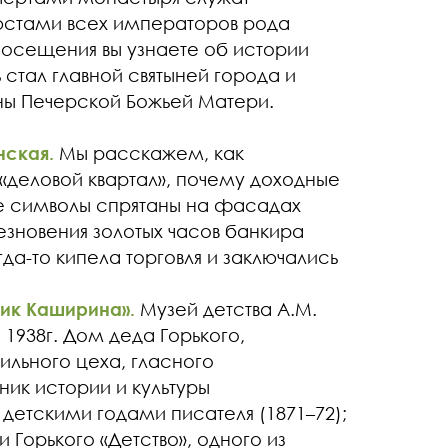
бюстами всех императоров рода
 посещения вы узнаете об истории
рь стал главной святыней города и
ны Печерской Божьей Матери.
нская.
Мы расскажем, как
«деловой квартал», почему доходные
е символы спрятаны на фасадах
езновения золотых часов банкира
да-то кипела торговля и заключались
мик Каширина».
Музей детства А.М.
 1938г. Дом деда Горького,
льного цеха, гласного
ник истории и культуры
 детскими годами писателя (1871–72);
Горького «Детство», одного из