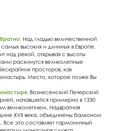
обратно.
Над гладью величественной
 самых высоких и длинных в Европе.
т над рекой, открывая с высоты
Вами раскинутся великолепные
бескрайних просторов, как
онастырь. Место, которое позже Вы
онастыря.
Вознесенский Печерский
орией, начавшейся примерно в 1330
оим великолепием. Надвратная
дине XVII века, объединены балконом
 Все это составляет гармоничный
 чертами монастыря служат