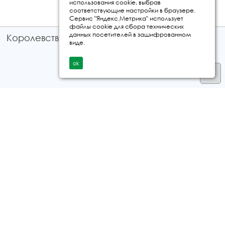
использования cookie, выбрав
соответствующие настройки в браузере.
Сервис "Яндекс.Метрика" использует
файлы cookie для сбора технических
данных посетителей в зашифрованном
Королевство путешествий © 2026
виде.
ok
Телефон
+7 912 035 96 97
E-mail:
info@kingtur.ru
Заказать звонок
политика конфиденциальности