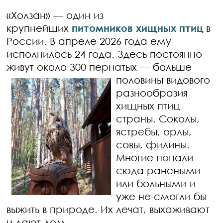
«Холзан» — один из
крупнейших
питомников хищных птиц
в
России. В апреле 2026 года ему
исполнилось 24 года. Здесь постоянно
живут около 300 пернатых —
больше
половины видового
разнообразия
хищных птиц
страны. Соколы,
ястребы, орлы,
совы, филины.
Многие попали
сюда ранеными
или больными и
уже не смогли бы
выжить в природе. Их лечат, выхаживают
и дают дом.