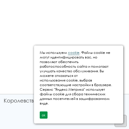
Мы используем
cookie
. Файлы cookie не
могут идентифицировать вас, но
позволяют обеспечить
работоспособность сайта и помогают
улучшать качество обслуживания. Вы
можете отказаться от
использования cookie, выбрав
соответствующие настройки в браузере.
Сервис "Яндекс.Метрика" использует
файлы cookie для сбора технических
данных посетителей в зашифрованном
Королевство путешествий © 2026
виде.
ok