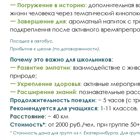
一 Погружение в историю:
дополнительная в
жизни человека через тематический кинопока
一 Завершение дня:
ароматный напиток с т
подкрепления после активного времяпрепро
Посадка в автобус.
Прибытие к школе (по договоренности).
Почему это важно для школьников:
一 Развитие эмпатии:
взаимодействие с жив
природе;
一 Укрепление здоровья:
активные мероприя
一 Расширение знаний:
познавательные расс
Продолжительность поездки:
~ 5 часов (с 
Рекомендуется для учащихся:
1-11 классов.
Расстояние:
~ 40 км
Стоимость*:
от 2000 руб./чел. при группе 50+
* Стоимость дана для групп из г. Екатеринбурга. Для гру