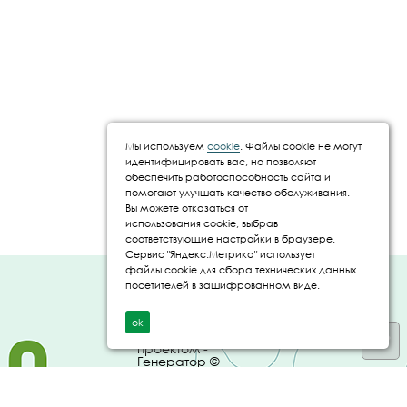
Мы используем
cookie
. Файлы cookie не могут
идентифицировать вас, но позволяют
обеспечить работоспособность сайта и
помогают улучшать качество обслуживания.
Вы можете отказаться от
использования cookie, выбрав
соответствующие настройки в браузере.
Сервис "Яндекс.Метрика" использует
файлы cookie для сбора технических данных
Создание и
посетителей в зашифрованном виде.
продвижение сайта
- IT Panda ©
ok
Управление
проектом -
Генератор ©