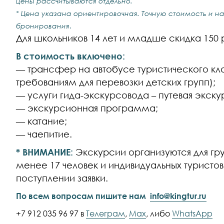
цены рассчитываются отдельно.
* Цена указана ориентировочная. Точную стоимость и н
бронирования
.
Для школьников 14 лет и младше скидка 150 
В стоимость включено:
— трансфер на автобусе туристического кл
требованиям для перевозки детских групп);
— услуги гида-экскурсовода – путевая экску
— экскурсионная программа;
— катание;
— чаепитие.
* ВНИМАНИЕ:
Экскурсии организуются для груп
менее 17 человек и индивидуальных туристо
поступлении заявки.
По всем вопросам пишите нам
info@kingtur.ru
+7 912 035 96 97 в
Телеграм
,
Max
, либо
WhatsApp