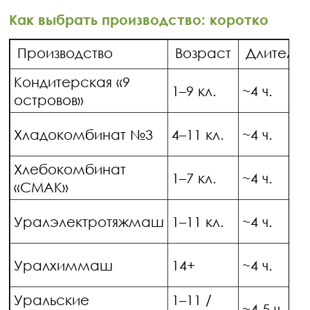
Как выбрать производство: коротко
Производство
Возраст
Длительн
Кондитерская «9
1–9 кл.
~4 ч.
островов»
Хладокомбинат №3
4–11 кл.
~4 ч.
Хлебокомбинат
1–7 кл.
~4 ч.
«СМАК»
Уралэлектротяжмаш
1–11 кл.
~4 ч.
Уралхиммаш
14+
~4 ч.
Уральские
1–11 /
~4,5 ч.