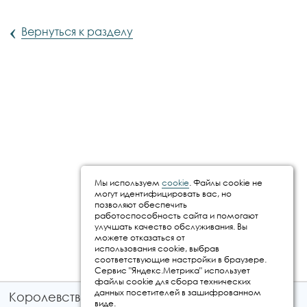
‹
Вернуться к разделу
Мы используем
cookie
. Файлы cookie не
могут идентифицировать вас, но
позволяют обеспечить
работоспособность сайта и помогают
улучшать качество обслуживания. Вы
можете отказаться от
использования cookie, выбрав
соответствующие настройки в браузере.
Сервис "Яндекс.Метрика" использует
файлы cookie для сбора технических
данных посетителей в зашифрованном
Королевство путешествий © 2026
виде.