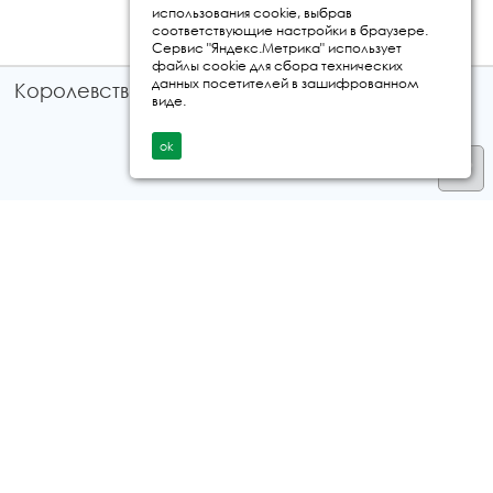
использования cookie, выбрав
соответствующие настройки в браузере.
Сервис "Яндекс.Метрика" использует
файлы cookie для сбора технических
данных посетителей в зашифрованном
Королевство путешествий © 2026
виде.
ok
Телефон
+7 912 035 96 97
E-mail:
info@kingtur.ru
Заказать звонок
политика конфиденциальности