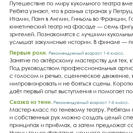
Путешествие по миру кукольного театра вме
Ребята узнают, что в разных странах у Петру
Италии, Панч в Англии, Гиньоль во Франции, Г
кинетический театр на фасаде — семь фигу
зрителей. Познакомятся с лучшими кукольн
услышат закулисные истории. В финале — п
Первые роли.
Рекомендуемый возраст 1-6 класс.
Занятие по актёрскому мастерству для тех, к
Под руководством профессиональных артист
с голосом и речью, сценическое движение, 
импровизировать и не бояться сцены. Корот
даёт первый опыт выступления и помогает пов
Сказка из тени.
Рекомендуемый возраст 1-6 класс.
Мастер-класс по теневому театру. Ребятам 
и собственных рук можно создать целый спе
принципах и приёмах, а затем предложат с
Нужны только фантазия, немного сноровки и г