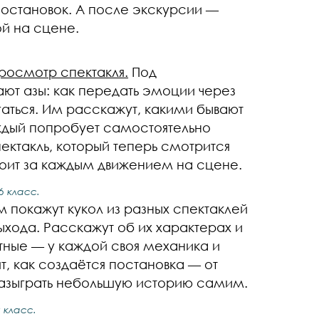
остановок. А после экскурсии —
ой на сцене.
росмотр спектакля.
Под
ают азы: как передать эмоции через
гаться. Им расскажут, какими бывают
аждый попробует самостоятельно
пектакль, который теперь смотрится
тоит за каждым движением на сцене.
6 класс.
ам покажут кукол из разных спектаклей
выхода. Расскажут об их характерах и
тные — у каждой своя механика и
т, как создаётся постановка — от
разыграть небольшую историю самим.
 класс.