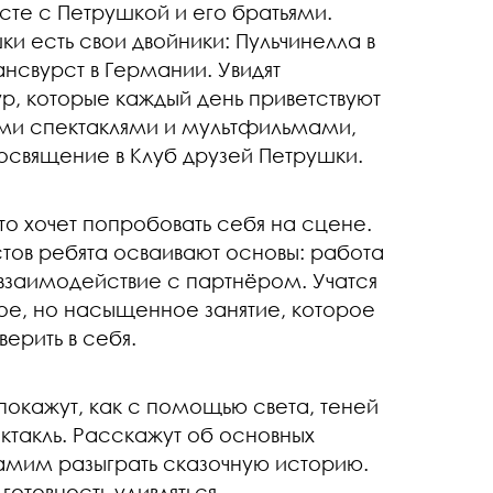
сте с Петрушкой и его братьями.
шки есть свои двойники: Пульчинелла в
ансвурст в Германии. Увидят
р, которые каждый день приветствуют
ыми спектаклями и мультфильмами,
освящение в Клуб друзей Петрушки.
то хочет попробовать себя на сцене.
ов ребята осваивают основы: работа
взаимодействие с партнёром. Учатся
кое, но насыщенное занятие, которое
ерить в себя.
покажут, как с помощью света, теней
ктакль. Расскажут об основных
амим разыграть сказочную историю.
отовность удивляться.