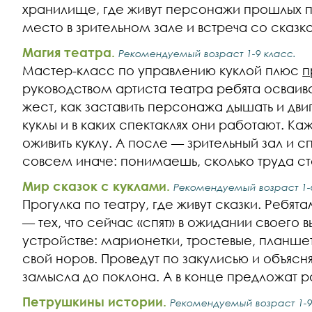
хранилище, где живут персонажи прошлых п
место в зрительном зале и встреча со сказк
Магия театра.
Рекомендуемый возраст 1-9 класс.
Мастер-класс по управлению куклой плюс
п
руководством артиста театра ребята осваив
жест, как заставить персонажа дышать и дви
куклы и в каких спектаклях они работают. К
оживить куклу. А после — зрительный зал и с
совсем иначе: понимаешь, сколько труда с
Мир сказок с куклами.
Рекомендуемый возраст 1-
Прогулка по театру, где живут сказки. Ребят
— тех, что сейчас «спят» в ожидании своего 
устройстве: марионетки, тростевые, планше
свой норов. Проведут по закулисью и объясня
замысла до поклона. А в конце предложат 
Петрушкины истории.
Рекомендуемый возраст 1-9