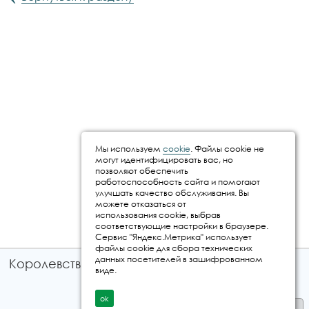
Мы используем
cookie
. Файлы cookie не
могут идентифицировать вас, но
позволяют обеспечить
работоспособность сайта и помогают
улучшать качество обслуживания. Вы
можете отказаться от
использования cookie, выбрав
соответствующие настройки в браузере.
Сервис "Яндекс.Метрика" использует
файлы cookie для сбора технических
данных посетителей в зашифрованном
Королевство путешествий © 2026
виде.
ok