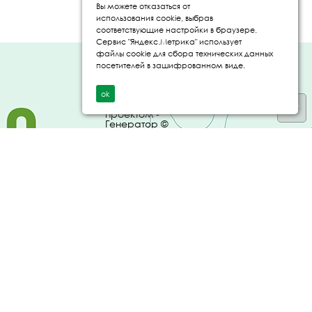
Вы можете отказаться от
использования cookie, выбрав
соответствующие настройки в браузере.
Сервис "Яндекс.Метрика" использует
файлы cookie для сбора технических данных
Создание и
посетителей в зашифрованном виде.
продвижение сайта
- IT Panda ©
ok
Управление
проектом -
Генератор ©