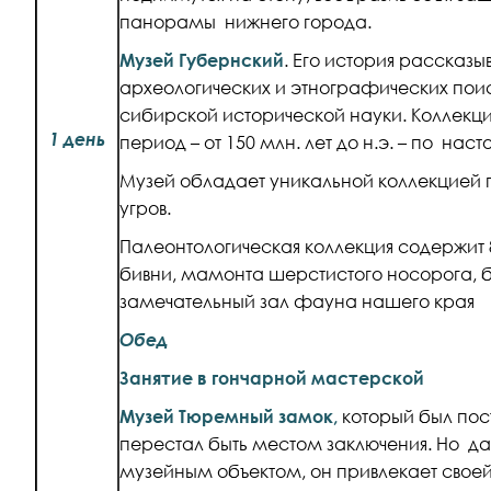
панорамы нижнего города.
Музей Губернский
. Его история рассказы
археологических и этнографических пои
сибирской исторической науки. Коллекци
1 день
период – от 150 млн. лет до н.э. – по нас
Музей обладает уникальной коллекцией 
угров.
Палеонтологическая коллекция содержит 
бивни, мамонта шерстистого носорога, б
замечательный зал фауна нашего края
Обед
Занятие в гончарной мастерской
Музей Тюремный замок,
который был пост
перестал быть местом заключения. Но да
музейным объектом, он привлекает свое