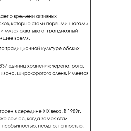
вает о времени активных
сков, которые стали первыми шагами
и музея охватывают грандиозный
тоящее время.
по традиционной культуре обских
837 единиц хранения: черепа, рога,
изона, широкорогого оленя. Имеется
роен в середине XIX века. В 1989г.
же сейчас, когда замок стал
й необычностью, неоднозначностью.