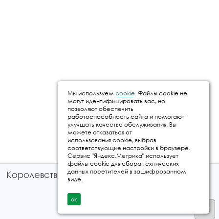
Мы используем
cookie
. Файлы cookie не
могут идентифицировать вас, но
позволяют обеспечить
работоспособность сайта и помогают
улучшать качество обслуживания. Вы
можете отказаться от
использования cookie, выбрав
соответствующие настройки в браузере.
Сервис "Яндекс.Метрика" использует
файлы cookie для сбора технических
данных посетителей в зашифрованном
Королевство путешествий © 2026
виде.
ok