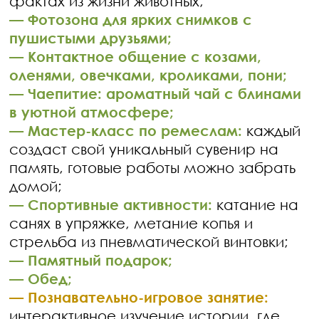
фактах из жизни животных;
— Фотозона для ярких снимков с
пушистыми друзьями;
— Контактное общение с козами,
оленями, овечками, кроликами, пони;
— Чаепитие: ароматный чай с блинами
в уютной атмосфере;
— Мастер-класс по ремеслам:
каждый
создаст свой уникальный сувенир на
память, готовые работы можно забрать
домой;
— Спортивные активности:
катание на
санях в упряжке, метание копья и
стрельба из пневматической винтовки;
— Памятный подарок;
— Обед;
— Познавательно-игровое занятие:
интерактивное изучение истории, где