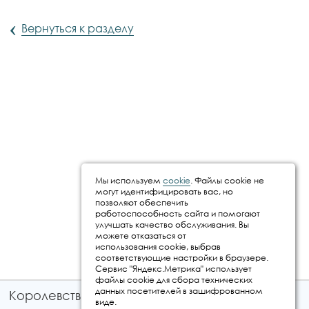
‹
Вернуться к разделу
Мы используем
cookie
. Файлы cookie не
могут идентифицировать вас, но
позволяют обеспечить
работоспособность сайта и помогают
улучшать качество обслуживания. Вы
можете отказаться от
использования cookie, выбрав
соответствующие настройки в браузере.
Сервис "Яндекс.Метрика" использует
файлы cookie для сбора технических
данных посетителей в зашифрованном
Королевство путешествий © 2026
виде.