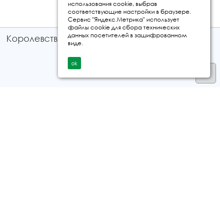
использования cookie, выбрав
соответствующие настройки в браузере.
Сервис "Яндекс.Метрика" использует
файлы cookie для сбора технических
данных посетителей в зашифрованном
Королевство путешествий © 2026
виде.
ok
Телефон
+7 912 035 96 97
E-mail:
info@kingtur.ru
Заказать звонок
политика конфиденциальности