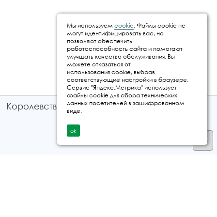
Мы используем
cookie
. Файлы cookie не
могут идентифицировать вас, но
позволяют обеспечить
работоспособность сайта и помогают
улучшать качество обслуживания. Вы
можете отказаться от
использования cookie, выбрав
соответствующие настройки в браузере.
Сервис "Яндекс.Метрика" использует
файлы cookie для сбора технических
данных посетителей в зашифрованном
Королевство путешествий © 2026
виде.
ok
Телефон
+7 912 035 96 97
E-mail:
info@kingtur.ru