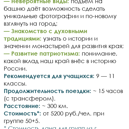
—
Невероятные виды:
подъём на
башню даёт возможность сделать
уникальные фотографии и по-новому
взглянуть на город;
—
Знакомство с духовными
традициями:
узнать о истории и
значении монастырей для развития края;
—
Развитие патриотизма:
понимание,
какой вклад наш край внёс в историю
России.
Рекомендуется для учащихся:
9 — 11
классы.
Продолжительность поездки:
~ 15 часов
(с трансфером).
Расстояние:
~ 300 км.
Стоимость*:
от 5200 руб./чел. при
группе 50+5.
* Стоимость дана для групп из г.