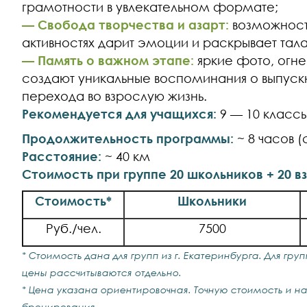
грамотности в увлекательном формате;
— Свобода творчества и азарт:
возможность
активностях дарит эмоции и раскрывает тала
— Память о важном этапе:
яркие фото, огн
создают уникальные воспоминания о выпуск
перехода во взрослую жизнь.
Рекомендуется для учащихся:
9 — 10 классы
Продолжительность программы:
~ 8 часов 
Расстояние:
~ 40 км
Стоимость при группе 20 школьников + 20 в
Стоимость*
Школьники
Руб./чел.
7500
* Стоимость дана для групп из г. Екатеринбурга. Для гру
цены рассчитываются отдельно.
* Цена указана ориентировочная. Точную стоимость и н
бронирования
.