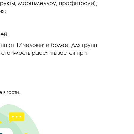
фрукты, маршмеллоу, профитроли),
ия;
лей.
п от 17 человек и более. Для групп
в стоимость рассчитывается при
 в гости.