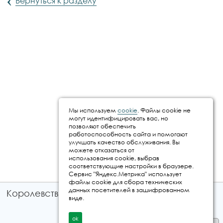
‹
Вернуться к разделу
Мы используем
cookie
. Файлы cookie не
могут идентифицировать вас, но
позволяют обеспечить
работоспособность сайта и помогают
улучшать качество обслуживания. Вы
можете отказаться от
использования cookie, выбрав
соответствующие настройки в браузере.
Сервис "Яндекс.Метрика" использует
файлы cookie для сбора технических
данных посетителей в зашифрованном
Королевство путешествий © 2026
виде.
ok