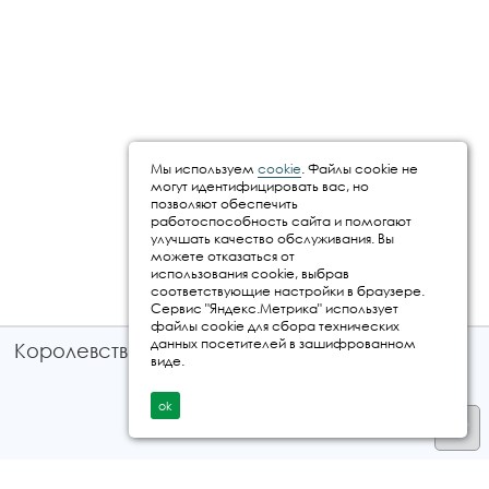
Мы используем
cookie
. Файлы cookie не
могут идентифицировать вас, но
позволяют обеспечить
работоспособность сайта и помогают
улучшать качество обслуживания. Вы
можете отказаться от
использования cookie, выбрав
соответствующие настройки в браузере.
Сервис "Яндекс.Метрика" использует
файлы cookie для сбора технических
данных посетителей в зашифрованном
Королевство путешествий © 2026
виде.
ok