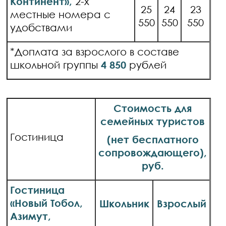
Континент»,
2-х
25
24
23
местные номера с
550
550
550
удобствами
*Доплата за взрослого в составе
школьной группы
4 850
рублей
Стоимость для
семейных туристов
Г
остиница
(нет бесплатного
сопровождающего),
руб.
Гостиница
«Новый Тобол,
Школьник
Взрослый
Азимут,