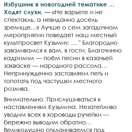
Избушник в новогодней тематике …
Ходят слухи, —
«Не варьете и не
спектакль, а невиданно досель
зрелище…» Лучше о сем загадочном
мероприятии поведает наш местный
культпросвет Кузьмич: … " Благородно
заваливамся к вам, в гости. Благочинно
кадрилим — поём песни в казачьей
закваске — народного рассола…
Непринужденно заставляем петь и
топотать под частушки местного
розлива.
Внимательно. Прислушиваться к
наставлениям Кузьмича. Незатейливо
уводим всех в хороводы ручейки —
бережно выводим обратно…
Великодушно откланиваемся под