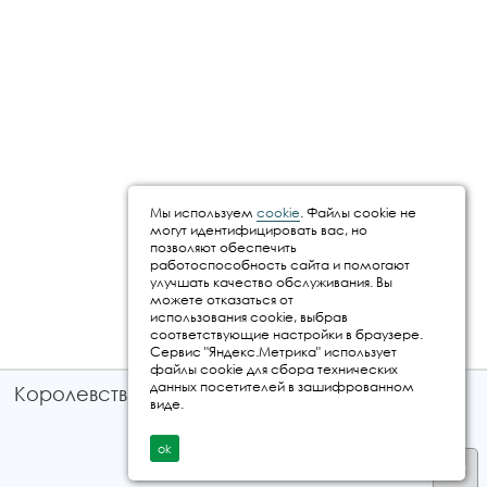
Мы используем
cookie
. Файлы cookie не
могут идентифицировать вас, но
позволяют обеспечить
работоспособность сайта и помогают
улучшать качество обслуживания. Вы
можете отказаться от
использования cookie, выбрав
соответствующие настройки в браузере.
Сервис "Яндекс.Метрика" использует
файлы cookie для сбора технических
данных посетителей в зашифрованном
Королевство путешествий © 2026
виде.
ok