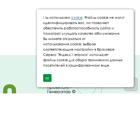
Мы используем
cookie
. Файлы cookie не могут
идентифицировать вас, но позволяют
обеспечить работоспособность сайта и
помогают улучшать качество обслуживания.
Вы можете отказаться от
использования cookie, выбрав
соответствующие настройки в браузере.
Сервис "Яндекс.Метрика" использует
файлы cookie для сбора технических данных
Создание и
посетителей в зашифрованном виде.
продвижение сайта
- IT Panda ©
ok
Управление
проектом -
Генератор ©