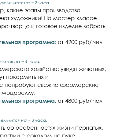
величится на ~ 2 часа.
р, какие этапы производства
еют художники! На мастер-классе
ра-творца и готовое изделие забрать
тельная программа:
от 4200 руб/ чел
чится на ~ 4 часа.
рского хозяйства: увидят животных,
т покормить их и
оне попробуют свежие фермерские
ь моцареллу.
тельная программа:
от 4800 руб/ чел
еличится на ~ 3 часа.
ть об особенностях жизни пернатых,
графии с соколом на руке,