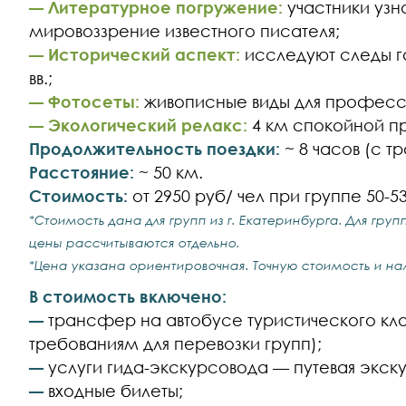
Литературное погружение:
участники узн
—
мировоззрение известного писателя;
Исторический аспект:
исследуют следы го
—
вв.;
Фотосеты:
живописные виды для професси
—
Экологический релакс:
4 км спокойной пр
—
Продолжительность поездки:
~ 8 часов (с 
Расстояние:
~ 50 км.
Стоимость:
от 2950 руб/ чел при группе 50-5
*Стоимость дана для групп из г. Екатеринбурга. Для гру
цены рассчитываются отдельно.
*Цена указана ориентировочная. Точную стоимость и на
В стоимость включено:
трансфер на автобусе туристического кл
—
требованиям для перевозки групп);
услуги гида-экскурсовода — путевая экску
—
входные билеты;
—