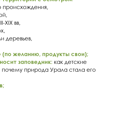
о происхождения,
ой,
-XIX вв,
х,
и деревьев,
(по желанию, продукты свои);
носит заповедник:
как детские
и почему природа Урала стала его
в;