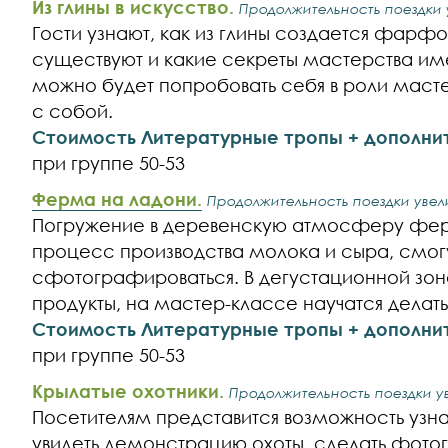
Из глины в искусство.
Продолжительность поездки у
Гости узнают, как из глины создается фарфо
существуют и какие секреты мастерства им
можно будет попробовать себя в роли масте
с собой.
Стоимость Литературные тропы + дополни
при группе 50-53
Ферма на ладони.
Продолжительность поездки увели
Погружение в деревенскую атмосферу ферме
процесс производства молока и сыра, смогу
сфотографироваться. В дегустационной з
продукты, на мастер-классе научатся делат
Стоимость Литературные тропы + дополни
при группе 50-53
Крылатые охотники.
Продолжительность поездки ув
Посетителям представится возможность узна
увидеть демонстрацию охоты, сделать фото