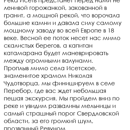
Река Исеть предстанет перед нами не
ленивой горожанкой, закованной в
гранит, а мощной рекой, что ворочала
большие камни и давала силу самому
мощному заводу во всей Европе в 18
веке. Весной ее поток несет нас мимо
скалистых берегов, а капитан
катамарана будет маневрировать
между огромными валунами.
Проплыв мимо села Исетское,
знаменитое храмом Николая
Чудотворца, мы финишируем в селе
Перебор, где вас ждет небольшая
пешая экскурсия. Мы пройдем вниз по
реке и увидим развалины мельницы и
самый страшный порог Свердловской
области, за его громкий шум,
прозванный Ревуном.