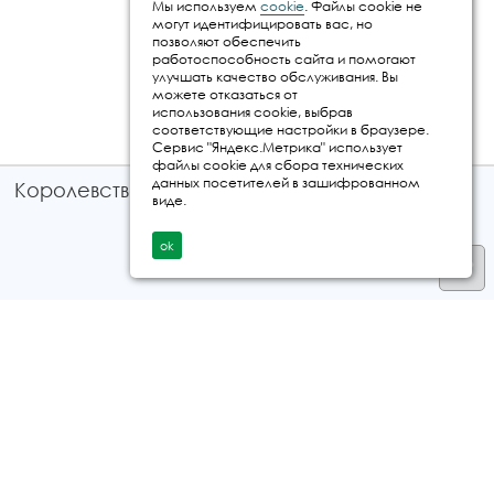
Мы используем
cookie
. Файлы cookie не
могут идентифицировать вас, но
позволяют обеспечить
работоспособность сайта и помогают
улучшать качество обслуживания. Вы
можете отказаться от
использования cookie, выбрав
соответствующие настройки в браузере.
Сервис "Яндекс.Метрика" использует
файлы cookie для сбора технических
данных посетителей в зашифрованном
Королевство путешествий © 2026
виде.
ok
Телефон
+7 912 035 96 97
E-mail:
info@kingtur.ru