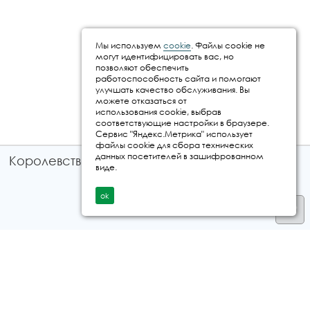
Мы используем
cookie
. Файлы cookie не
могут идентифицировать вас, но
позволяют обеспечить
работоспособность сайта и помогают
улучшать качество обслуживания. Вы
можете отказаться от
использования cookie, выбрав
соответствующие настройки в браузере.
Сервис "Яндекс.Метрика" использует
файлы cookie для сбора технических
данных посетителей в зашифрованном
Королевство путешествий © 2026
виде.
ok
Телефон
+7 912 035 96 97
E-mail:
info@kingtur.ru